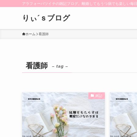
アラフォーバツイチの雑記ブログ。離婚してもうつ病でも楽しい毎日
りぃ´ｓブログ
ホーム
看護師
看護師
– tag –
雑記