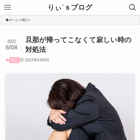
りぃ´ｓブログ
ホーム
雑記
旦那が帰ってこなくて寂しい時の
2022
8/08
対処法
2022年8月8日
雑記