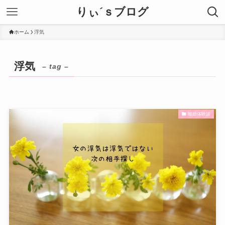
りぃ´ｓブログ
ホーム
浮気
浮気
– tag –
離婚体験談