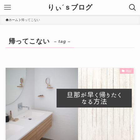
りぃ´ｓブログ
ホーム
帰ってこない
帰ってこない
– tag –
雑記