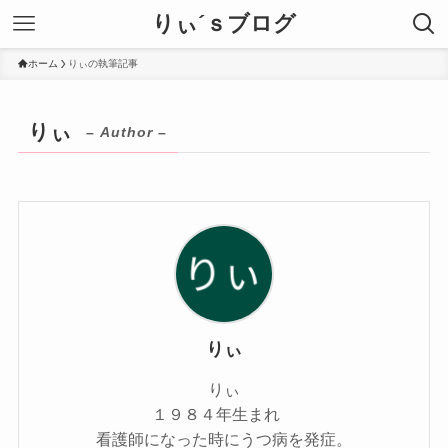
りぃ´ｓブログ
ホーム
りぃの執筆記事
りぃ
– Author –
りぃ
りぃ
１９８４年生まれ
看護師になった時にうつ病を発症。